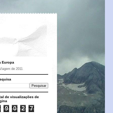
a Europa
Viagem de 2011
squisa
tal de visualizações de
gina
9
0
2
7