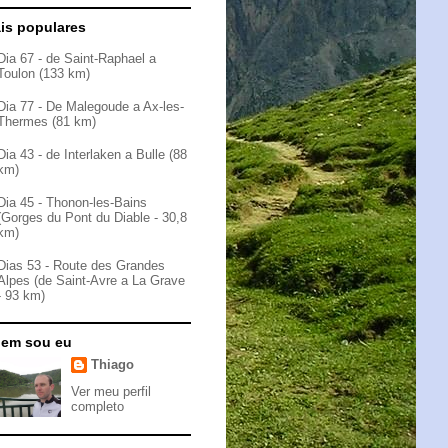
is populares
Dia 67 - de Saint-Raphael a
Toulon (133 km)
Dia 77 - De Malegoude a Ax-les-
Thermes (81 km)
Dia 43 - de Interlaken a Bulle (88
km)
Dia 45 - Thonon-les-Bains
(Gorges du Pont du Diable - 30,8
km)
Dias 53 - Route des Grandes
Alpes (de Saint-Avre a La Grave
- 93 km)
em sou eu
Thiago
Ver meu perfil
completo