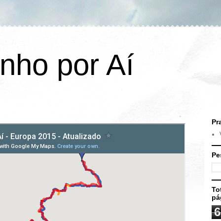
nho por Aí
Pr
Pe
To
pá
6